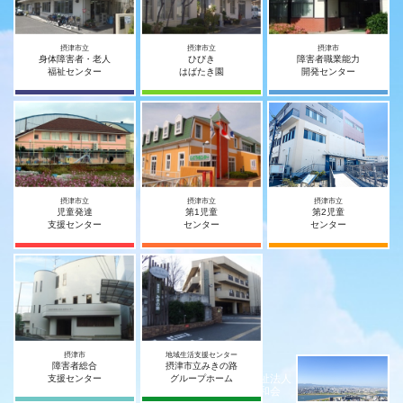
摂津市立
摂津市立
摂津市
身体障害者・老人
ひびき
障害者職業能力
福祉センター
はばたき園
開発センター
摂津市立
摂津市立
摂津市立
児童発達
第1児童
第2児童
支援センター
センター
センター
摂津市
地域生活支援センター
障害者総合
摂津市立みきの路
社会福祉法人
支援センター
グループホーム
摂津宥和会