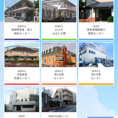
摂津市立
摂津市立
摂津市
身体障害者・老人
ひびき
障害者職業能力
福祉センター
はばたき園
開発センター
摂津市立
摂津市立
摂津市立
児童発達
第1児童
第2児童
支援センター
センター
センター
摂津市
地域生活支援センター