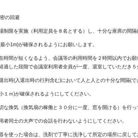
３密の回避
場制限を実施（利用定員を８名とする）し、十分な座席の間隔
(最小1m)が確保されるようにお願いします。
在時間が短くなるよう、会議等の利用時間を２時間以内でお願
経過した段階で会議室利用者全員が一度、退室していただき５
退出時(入退出時の行列含む)において人と人との十分な間隔(
小１ｍ)が確保されるようにしてください。
切な換気（換気扇の稼働と３０分に一度、窓を開ける）を行っ
用者同士の大声での会話を行わないようにしてください。
器を使った場合は、洗剤で丁寧に洗浄して所定の場所に戻して