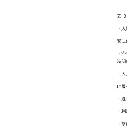
② 
・入
安に
・滞
時間
・入
に最
・適
・利
・茶