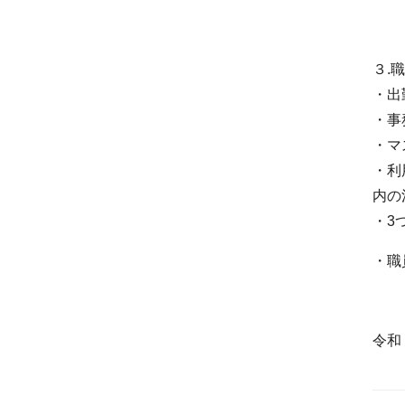
３.
・出
・事
・マ
・利
内の
・3
・職
令和