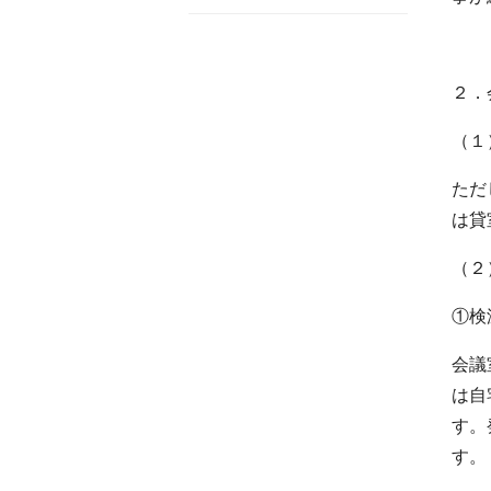
２．
（１
ただ
は貸
（２
①検
会議
は自
す。
す。