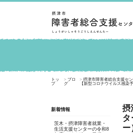
トッ
ブロ
摂津市障害者総合支援セ
プ
グ
【新型コロナウイルス感染
摂
新着情報
タ
茨木・摂津障害者就業・
ー
生活支援センターの令和8