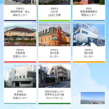
摂津市立
摂津市立
摂津市
身体障害者・老人
ひびき
障害者職業能力
福祉センター
はばたき園
開発センター
摂津市立
摂津市立
摂津市立
児童発達
第1児童
第2児童
支援センター
センター
センター
摂津市
地域生活支援センター
障害者総合
摂津市立みきの路
社会福祉法人
支援センター
グループホーム
摂津宥和会