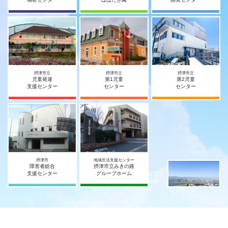
摂津市立
摂津市立
摂津市立
児童発達
第1児童
第2児童
支援センター
センター
センター
摂津市
地域生活支援センター
障害者総合
摂津市立みきの路
社会福祉法人
支援センター
グループホーム
摂津宥和会