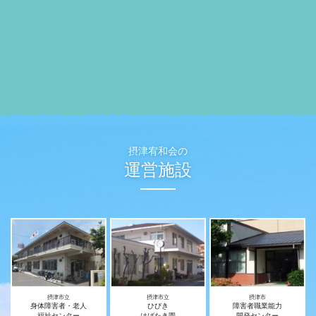
摂津宥和会の
運営施設
摂津市立
摂津市立
摂津市
身体障害者・老人
ひびき
障害者職業能力
福祉センター
はばたき園
開発センター